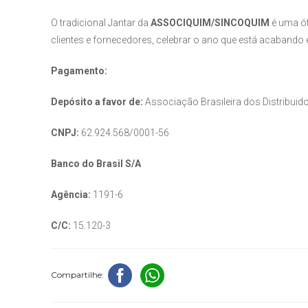
O tradicional Jantar da
ASSOCIQUIM/SINCOQUIM
é uma ót
clientes e fornecedores, celebrar o ano que está acabando
Pagamento:
Depósito a favor de:
Associação Brasileira dos Distribui
CNPJ:
62.924.568/0001-56
Banco do Brasil S/A
Agência:
1191-6
C/C:
15.120-3
Compartilhe: