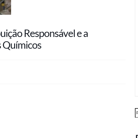
uição Responsável e a
 Químicos
P
p